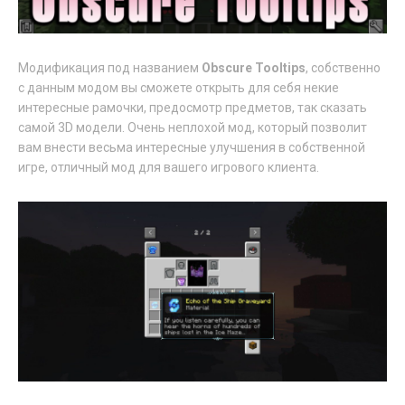
Модификация под названием
Obscure Tooltips
, собственно
с данным модом вы сможете открыть для себя некие
интересные рамочки, предосмотр предметов, так сказать
самой 3D модели. Очень неплохой мод, который позволит
вам внести весьма интересные улучшения в собственной
игре, отличный мод для вашего игрового клиента.