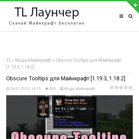
АВТОРИЗАЦИЯ НА САЙТЕ
Чужой компьютер
Забыли пароль?
TL
»
Моды Майнкрафт
» Obscure Tooltips для Майнкрафт
Регистрация
[1.19.3, 1.18.2]
Obscure Tooltips для Майнкрафт [1.19.3, 1.18.2]
20-01-2023, 18:10
820
Моды Майнкрафт