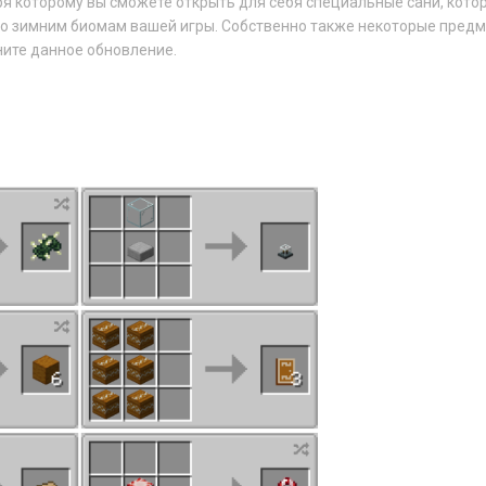
ря которому вы сможете открыть для себя специальные сани, кото
о зимним биомам вашей игры. Собственно также некоторые предм
ните данное обновление.