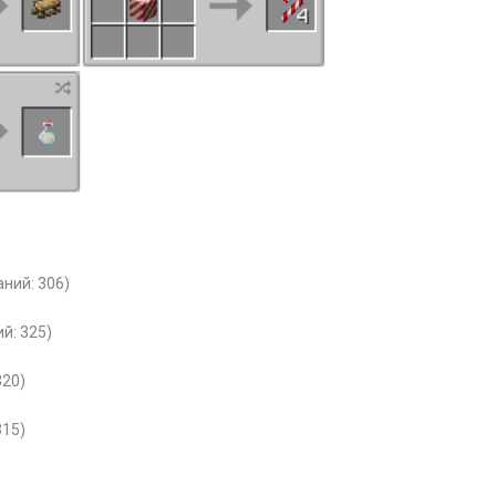
аний: 306)
й: 325)
320)
315)