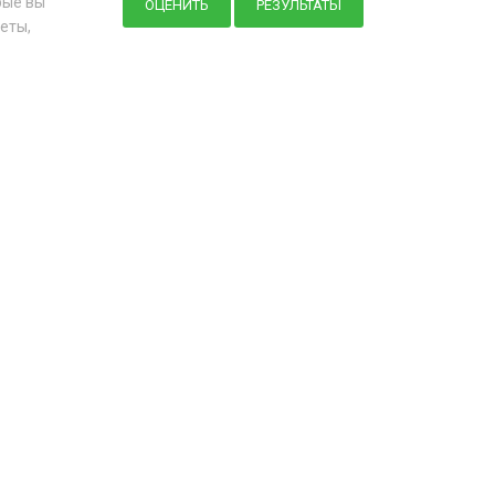
рые вы
еты,