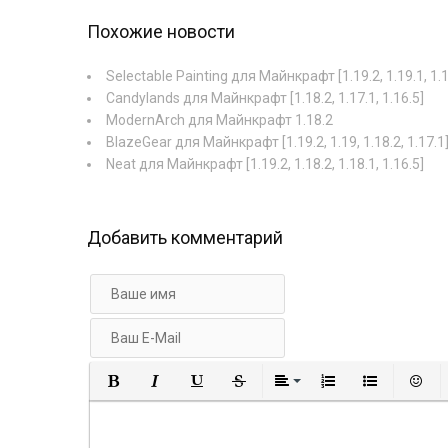
Похожие новости
Selectable Painting для Майнкрафт [1.19.2, 1.19.1, 1.18
Candylands для Майнкрафт [1.18.2, 1.17.1, 1.16.5]
ModernArch для Майнкрафт 1.18.2
BlazeGear для Майнкрафт [1.19.2, 1.19, 1.18.2, 1.17.1
Neat для Майнкрафт [1.19.2, 1.18.2, 1.18.1, 1.16.5]
Добавить комментарий
Полужирный
Курсив
Подчеркнутый
Зачеркнутый
Выравнивание
Нумерованный
Маркир
В