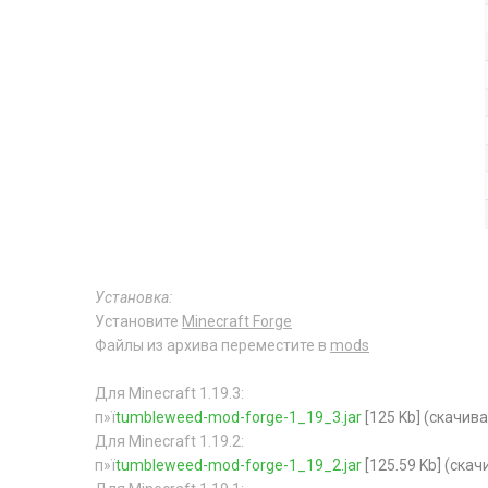
Установка:
Установите
Minecraft Forge
Файлы из архива переместите в
mods
Для Minecraft 1.19.3:
п»ї
tumbleweed-mod-forge-1_19_3.jar
[125 Kb] (cкачива
Для Minecraft 1.19.2:
п»ї
tumbleweed-mod-forge-1_19_2.jar
[125.59 Kb] (cкач