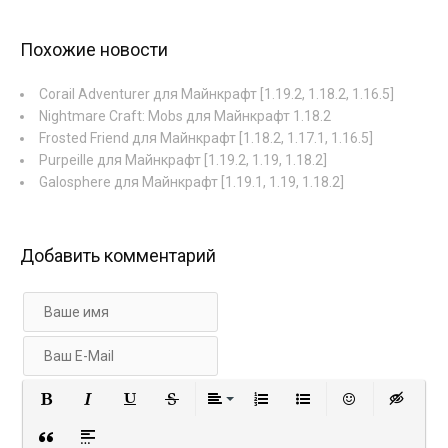
Похожие новости
Corail Adventurer для Майнкрафт [1.19.2, 1.18.2, 1.16.5]
Nightmare Craft: Mobs для Майнкрафт 1.18.2
Frosted Friend для Майнкрафт [1.18.2, 1.17.1, 1.16.5]
Purpeille для Майнкрафт [1.19.2, 1.19, 1.18.2]
Galosphere для Майнкрафт [1.19.1, 1.19, 1.18.2]
Добавить комментарий
Полужирный
Курсив
Подчеркнутый
Зачеркнутый
Выравнивание
Нумерованный список
Маркированный с
Вставить 
Вст