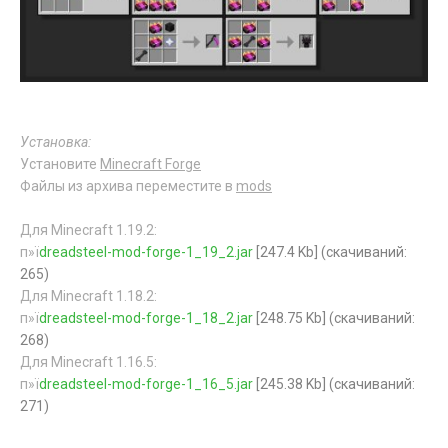
Установка:
Установите
Minecraft Forge
Файлы из архива переместите в
mods
Для Minecraft 1.19.2:
п»ї
dreadsteel-mod-forge-1_19_2.jar
[247.4 Kb] (cкачиваний:
265)
Для Minecraft 1.18.2:
п»ї
dreadsteel-mod-forge-1_18_2.jar
[248.75 Kb] (cкачиваний:
268)
Для Minecraft 1.16.5:
п»ї
dreadsteel-mod-forge-1_16_5.jar
[245.38 Kb] (cкачиваний:
271)