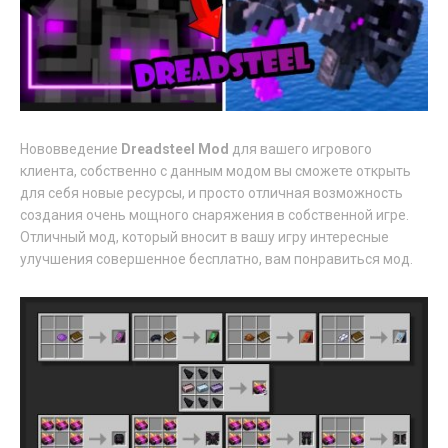
Нововведение
Dreadsteel Mod
для вашего игрового
клиента, собственно с данным модом вы сможете открыть
для себя новые ресурсы, и просто отличная возможность
создания очень мощного снаряжения в собственной игре.
Отличный мод, который вносит в вашу игру интересные
улучшения совершенное бесплатно, вам понравиться мод.