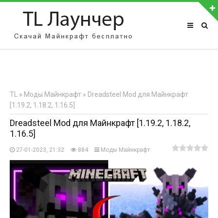
АВТОРИЗАЦИЯ НА САЙТЕ
Чужой компьютер
Забыли пароль?
TL
»
Моды Майнкрафт
» Dreadsteel Mod для Майнкрафт
Регистрация
[1.19.2, 1.18.2, 1.16.5]
Dreadsteel Mod для Майнкрафт [1.19.2, 1.18.2,
1.16.5]
27-01-2023, 21:32
884
Моды Майнкрафт