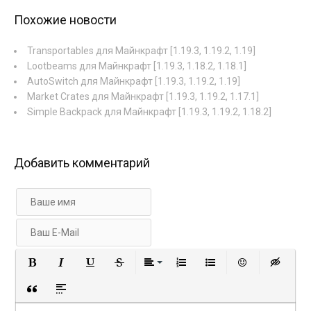
Похожие новости
Transportables для Майнкрафт [1.19.3, 1.19.2, 1.19]
Lootbeams для Майнкрафт [1.19.3, 1.18.2, 1.18.1]
AutoSwitch для Майнкрафт [1.19.3, 1.19.2, 1.19]
Market Crates для Майнкрафт [1.19.3, 1.19.2, 1.17.1]
Simple Backpack для Майнкрафт [1.19.3, 1.19.2, 1.18.2]
Добавить комментарий
Полужирный
Курсив
Подчеркнутый
Зачеркнутый
Выравнивание
Нумерованный список
Маркированный с
Вставить 
Вст
Вставка цитаты
Вставка спойлера