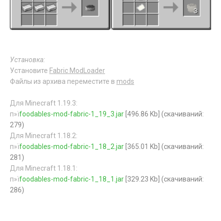
Установка:
Установите
Fabric ModLoader
Файлы из архива переместите в
mods
Для Minecraft 1.19.3:
п»ї
foodables-mod-fabric-1_19_3.jar
[496.86 Kb] (cкачиваний:
279)
Для Minecraft 1.18.2:
п»ї
foodables-mod-fabric-1_18_2.jar
[365.01 Kb] (cкачиваний:
281)
Для Minecraft 1.18.1:
п»ї
foodables-mod-fabric-1_18_1.jar
[329.23 Kb] (cкачиваний:
286)