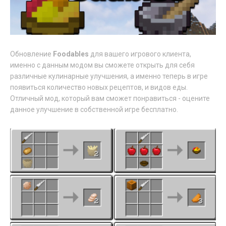
Обновление
Foodables
для вашего игрового клиента,
именно с данным модом вы сможете открыть для себя
различные кулинарные улучшения, а именно теперь в игре
появиться количество новых рецептов, и видов еды.
Отличный мод, который вам сможет понравиться - оцените
данное улучшение в собственной игре бесплатно.