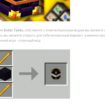
ние
Ender Tanks
, собственно с этим интересным модом вы сможете
ать вы сможете открыть для себя интересный вариант, а именно пр
нной игре - отличный мод.