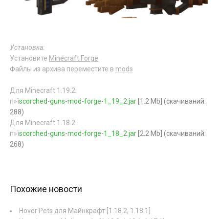
Установка:
Установите
Minecraft Forge
Файлы из архива переместите в
mods
Для Minecraft 1.19.2:
п»ї
scorched-guns-mod-forge-1_19_2.jar
[1.2 Mb] (cкачиваний:
288)
Для Minecraft 1.18.2:
п»ї
scorched-guns-mod-forge-1_18_2.jar
[2.2 Mb] (cкачиваний:
268)
Похожие новости
Hover Pets для Майнкрафт [1.18.2, 1.18.1]