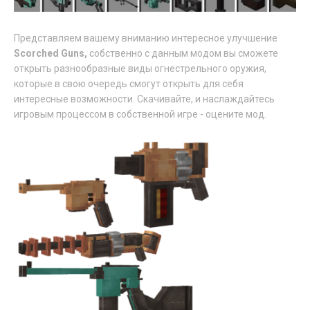
Представляем вашему вниманию интересное улучшение
Scorched Guns,
собственно с данным модом вы сможете
открыть разнообразные виды огнестрельного оружия,
которые в свою очередь смогут открыть для себя
интересные возможности. Скачивайте, и наслаждайтесь
игровым процессом в собственной игре - оцените мод.