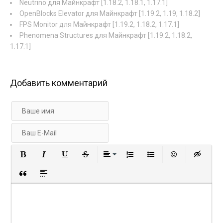
Neutrino для Майнкрафт [1.18.2, 1.18.1, 1.17.1]
OpenBlocks Elevator для Майнкрафт [1.19.2, 1.19, 1.18.2]
FPS Monitor для Майнкрафт [1.19.2, 1.18.2, 1.17.1]
Phenomena Structures для Майнкрафт [1.19.2, 1.18.2,
1.17.1]
Добавить комментарий
Полужирный
Курсив
Подчеркнутый
Зачеркнутый
Выравнивание
Нумерованный список
Маркированный с
Вставить 
Вст
Вставка цитаты
Вставка спойлера