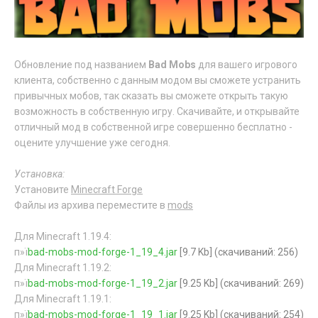
Обновление под названием
Bad Mobs
для вашего игрового
клиента, собственно с данным модом вы сможете устранить
привычных мобов, так сказать вы сможете открыть такую
возможность в собственную игру. Скачивайте, и открывайте
отличный мод в собственной игре совершенно бесплатно -
оцените улучшение уже сегодня.
Установка:
Установите
Minecraft Forge
Файлы из архива переместите в
mods
Для Minecraft 1.19.4:
п»ї
bad-mobs-mod-forge-1_19_4.jar
[9.7 Kb] (cкачиваний: 256)
Для Minecraft 1.19.2:
п»ї
bad-mobs-mod-forge-1_19_2.jar
[9.25 Kb] (cкачиваний: 269)
Для Minecraft 1.19.1:
п»ї
bad-mobs-mod-forge-1_19_1.jar
[9.25 Kb] (cкачиваний: 254)