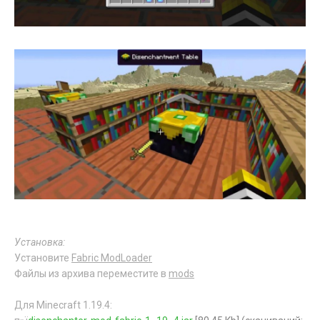
Установка:
Установите
Fabric ModLoader
Файлы из архива переместите в
mods
Для Minecraft 1.19.4: