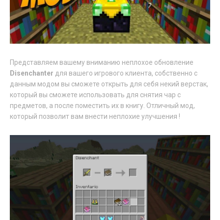
Представляем вашему вниманию неплохое обновление
Disenchanter
для вашего игрового клиента, собственно с
данным модом вы сможете открыть для себя некий верстак,
который вы сможете использовать для снятия чар с
предметов, а после поместить их в книгу. Отличный мод,
который позволит вам внести неплохие улучшения !