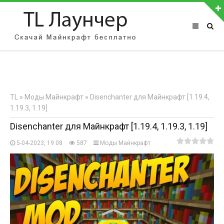
АВТОРИЗАЦИЯ НА САЙТЕ
Чужой компьютер
Забыли пароль?
TL
»
Моды Майнкрафт
» Disenchanter для Майнкрафт [1.19.4,
Регистрация
1.19.3, 1.19]
Disenchanter для Майнкрафт [1.19.4, 1.19.3, 1.19]
5-04-2023, 19:08
587
Моды Майнкрафт