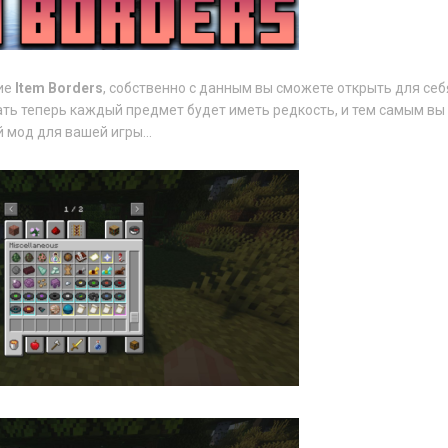
ие
Item Borders
, собственно с данным вы сможете открыть для себ
ать теперь каждый предмет будет иметь редкость, и тем самым вы
 мод для вашей игры...