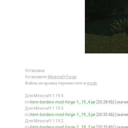
Установка:
Установите
Minecraft Forge
Файлы из архива переместите в
mods
Для Minecraft 1.19.4:
п»ї
item-borders-mod-forge-1_19_4.jar
[20.28 Kb] (cкачи
Для Minecraft 1.19.3:
п»ї
item-borders-mod-forge-1_19_3.jar
[20.35 Kb] (cкачи
Для Minecraft 1.19.2:
п»ї
item-borders-mod-forge-1_19_2.jar
[20.35 Kb] (cкачи