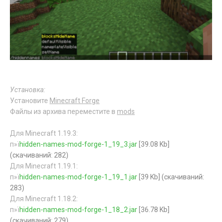
Установка:
Установите
Minecraft Forge
Файлы из архива переместите в
mods
Для Minecraft 1.19.3:
п»ї
hidden-names-mod-forge-1_19_3.jar
[39.08 Kb]
(cкачиваний: 282)
Для Minecraft 1.19.1:
п»ї
hidden-names-mod-forge-1_19_1.jar
[39 Kb] (cкачиваний:
283)
Для Minecraft 1.18.2:
п»ї
hidden-names-mod-forge-1_18_2.jar
[36.78 Kb]
(cкачиваний: 279)