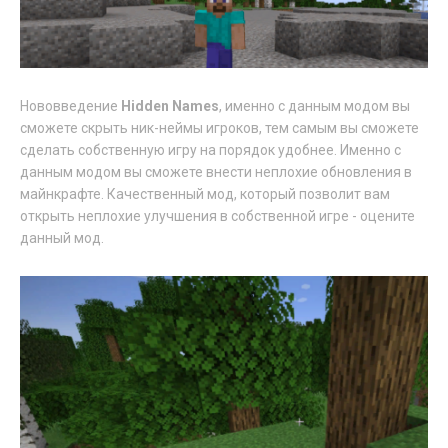
Нововведение
Hidden Names
, именно с данным модом вы
сможете скрыть ник-неймы игроков, тем самым вы сможете
сделать собственную игру на порядок удобнее. Именно с
данным модом вы сможете внести неплохие обновления в
майнкрафте. Качественный мод, который позволит вам
открыть неплохие улучшения в собственной игре - оцените
данный мод.