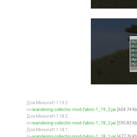
Для Minecraft 1.19.2:
п»ї
wandering-collector-mod-fabric-1_19_2.jar
[604.74 Kb
Для Minecraft 1.18.2:
п»ї
wandering-collector-mod-fabric-1_18_2.jar
[595.82 Kb
Для Minecraft 1.18.1:
п»ї
wandering-collector-mod-fabric-1_18_1.jar
[477.76 Kb