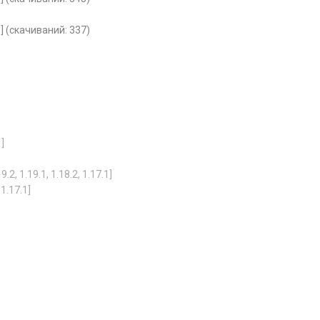
] (cкачиваний: 337)
]
 1.19.1, 1.18.2, 1.17.1]
1.17.1]