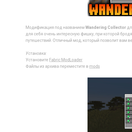
Модификация под названием
Wandering Collector
дл
для себя очень интересную фишку, при которой бродя
путешествий. Отличный мод, который позволит вам в
Установка:
Установите
Fabric ModLoader
Файлы из архива переместите в
mods