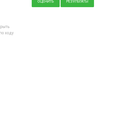
крыть
по ходу