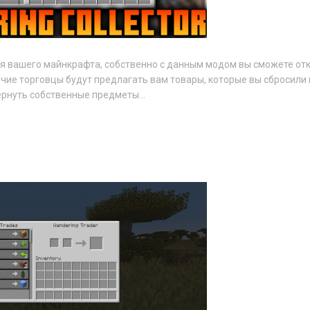
я вашего майнкрафта, собственно с данным модом вы сможете от
чие торговцы будут предлагать вам товары, которые вы сбросили 
ернуть собственные предметы...