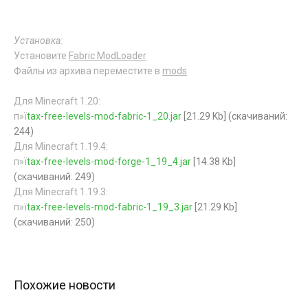
Установка:
Установите
Fabric ModLoader
Файлы из архива переместите в
mods
Для Minecraft 1.20:
п»ї
tax-free-levels-mod-fabric-1_20.jar
[21.29 Kb] (cкачиваний:
244)
Для Minecraft 1.19.4:
п»ї
tax-free-levels-mod-forge-1_19_4.jar
[14.38 Kb]
(cкачиваний: 249)
Для Minecraft 1.19.3:
п»ї
tax-free-levels-mod-fabric-1_19_3.jar
[21.29 Kb]
(cкачиваний: 250)
Похожие новости