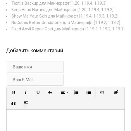
Textile Backup для Майнкрафт [1.20, 1.19.4, 1.19.3]
Keep Head Names для Майнкрафт [1.20, 1.19.4, 1.19.2]
Show Me Your Skin для Майнкрафт [1.19.4, 1.19.3, 1.19.2]
NoCubes Better Grindstone для Майнкрафт [1.19.2, 1.18.2]
Fixed Anvil Repair Cost для Майнкрафт [1.19.3, 1.19.2, 1.19.1]
Добавить комментарий
Полужирный
Курсив
Подчеркнутый
Зачеркнутый
Выравнивание
Нумерованный список
Маркированный с
Вставить 
Вст
Вставка цитаты
Вставка спойлера