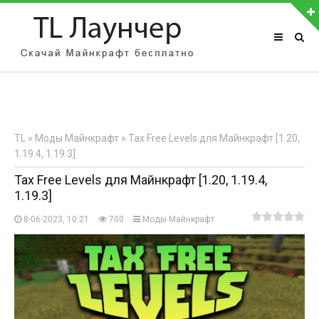
АВТОРИЗАЦИЯ НА САЙТЕ
Чужой компьютер
Забыли пароль?
TL
»
Моды Майнкрафт
» Tax Free Levels для Майнкрафт [1.20,
Регистрация
1.19.4, 1.19.3]
Tax Free Levels для Майнкрафт [1.20, 1.19.4,
1.19.3]
8-06-2023, 10:21
700
Моды Майнкрафт