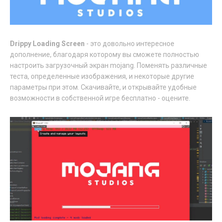
Drippy Loading Screen
- это довольно интересное
дополнение, благодаря которому вы сможете полностью
настроить загрузочный экран mojang. Поменять различные
теста, определенные изображения, и некоторые другие
параметры при этом. Скачивайте, и открывайте удобные
возможности в собственной игре бесплатно - оцените.