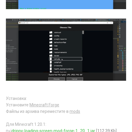
Установка:
Установите
Minecraft Forge
Файлы из архива переместите в
mods
Для Minecraft 1.20.1:
п»ї
drippy-loading-screen-mod-forge-1_20_1.jar
[112.39 Kb]