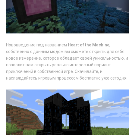
Нововведение под названием
Heart of the Machine
,
собственно с данным модом вы сможете открыть для себя
новое измерение, которое обладает своей уникальностью, и
позволит вам открыть реально интересный вариант
приключений в собственной игре. Скачивайте, и
наслаждайтесь игровым процессом бесплатно уже сегодня.