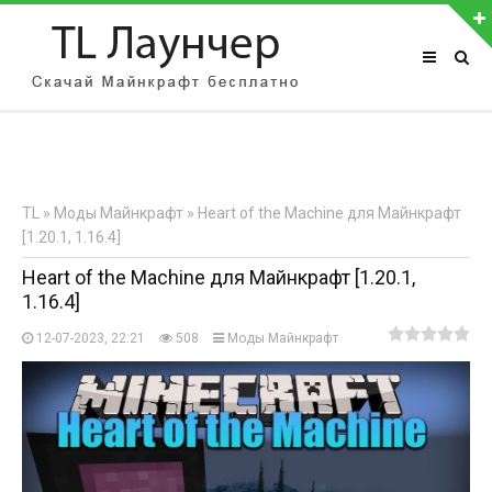
АВТОРИЗАЦИЯ НА САЙТЕ
Чужой компьютер
Забыли пароль?
TL
»
Моды Майнкрафт
» Heart of the Machine для Майнкрафт
Регистрация
[1.20.1, 1.16.4]
Heart of the Machine для Майнкрафт [1.20.1,
1.16.4]
12-07-2023, 22:21
508
Моды Майнкрафт