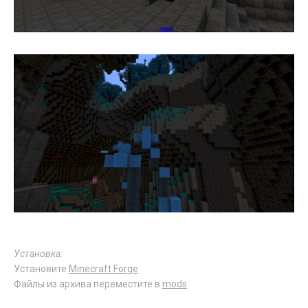
Установка:
Установите
Minecraft Forge
Файлы из архива переместите в
mods