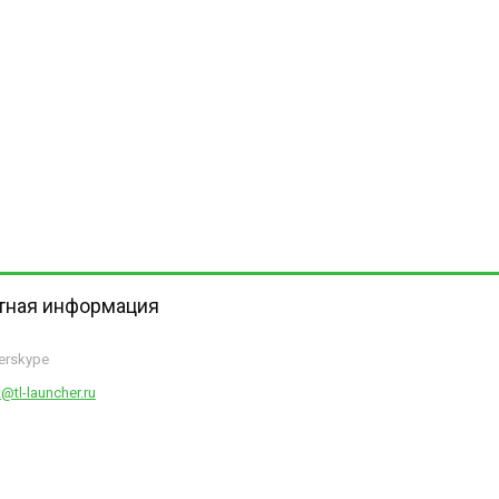
тная информация
herskype
@tl-launcher.ru