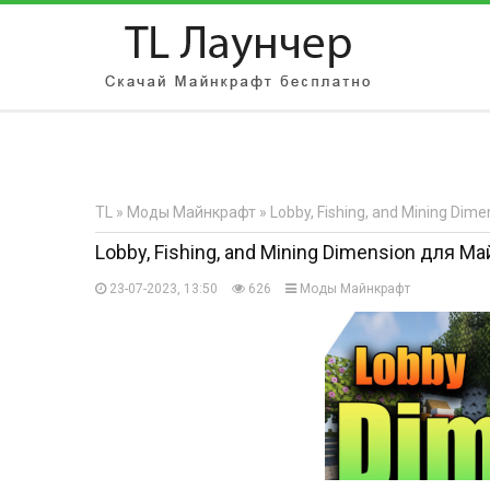
АВТОРИЗАЦИЯ НА САЙТЕ
Чужой компьютер
Забыли парол
TL
»
Моды Майнкрафт
» Lobby, Fishing, and Mining Dime
Регистрация
Lobby, Fishing, and Mining Dimension для Майн
23-07-2023, 13:50
626
Моды Майнкрафт