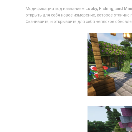
Модификация под названием
Lobby, Fishing, and Mi
открыть для себя новое измерение, которое отлично 
Скачивайте, и открывайте для себя неплохое обновле