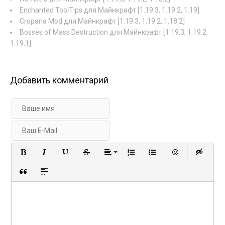
Enchanted ToolTips для Майнкрафт [1.19.3, 1.19.2, 1.19]
Croparia Mod для Майнкрафт [1.19.3, 1.19.2, 1.18.2]
Bosses of Mass Destruction для Майнкрафт [1.19.3, 1.19.2,
1.19.1]
Добавить комментарий
Полужирный
Курсив
Подчеркнутый
Зачеркнутый
Выравнивание
Нумерованный список
Маркированный с
Вставить 
Вст
Вставка цитаты
Вставка спойлера