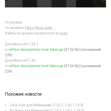
Установка:
Установите
Fabric ModLoader
Файлы из архива переместите в
mods
Для Minecraft 1.20.1:
п»ї
effect-descriptions-mod-fabric.jar
[47.26 Kb] (cкачиваний:
239)
Для Minecraft 1.20:
п»ї
effect-descriptions-mod-fabric.jar
[47.26 Kb] (cкачиваний:
239)
Похожие новости
Cave Dust для Майнкрафт [1.20.1, 1.20, 1.19.4]
Ad Astra для Майнкрафт [1.19.3, 1.19.2, 1.18.2]