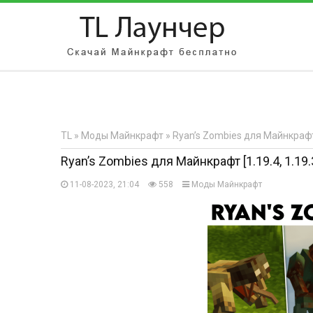
АВТОРИЗАЦИЯ НА САЙТЕ
Чужой компьютер
Забыли парол
TL
»
Моды Майнкрафт
» Ryan’s Zombies для Майнкрафт [
Регистрация
Ryan’s Zombies для Майнкрафт [1.19.4, 1.19.
11-08-2023, 21:04
558
Моды Майнкрафт