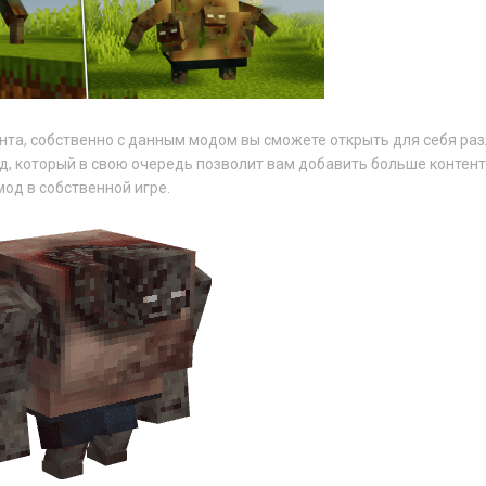
нта, собственно с данным модом вы сможете открыть для себя ра
од, который в свою очередь позволит вам добавить больше контент
мод в собственной игре.