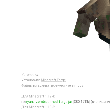
Установка:
Установите
Minecraft Forge
Файлы из архива переместите в
mods
Для Minecraft 1.19.4:
п»ї
ryans-zombies-mod-forge.jar
[380.17 Kb] (cкачиваний
Для Minecraft 1.19.3: