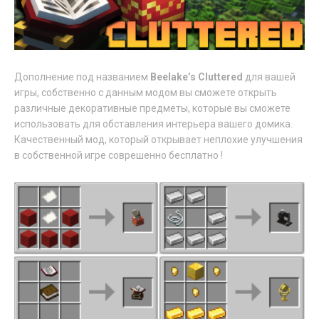
Дополнение под названием
Beelake’s Cluttered
для вашей
игры, собственно с данным модом вы сможете открыть
различные декоративные предметы, которые вы сможете
использовать для обставления интерьера вашего домика.
Качественный мод, который открывает неплохие улучшения
в собственной игре соврешенно бесплатно !