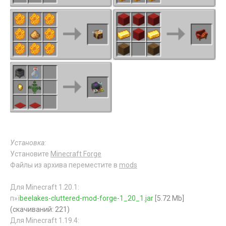
Установка:
Установите
Minecraft Forge
Файлы из архива переместите в
mods
Для Minecraft 1.20.1:
п»ї
beelakes-cluttered-mod-forge-1_20_1.jar
[5.72 Mb]
(cкачиваний: 221)
Для Minecraft 1.19.4: