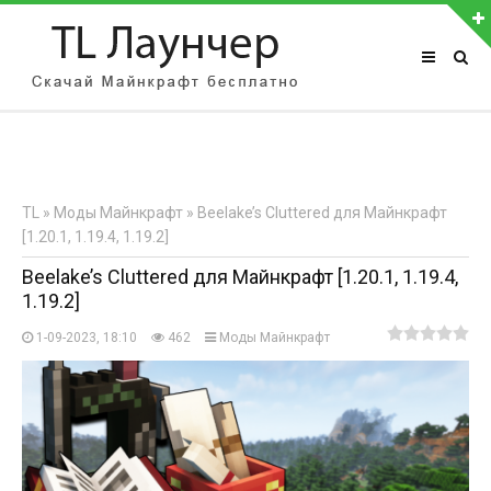
АВТОРИЗАЦИЯ НА САЙТЕ
Чужой компьютер
Забыли пароль?
TL
»
Моды Майнкрафт
» Beelake’s Cluttered для Майнкрафт
Регистрация
[1.20.1, 1.19.4, 1.19.2]
Beelake’s Cluttered для Майнкрафт [1.20.1, 1.19.4,
1.19.2]
1-09-2023, 18:10
462
Моды Майнкрафт