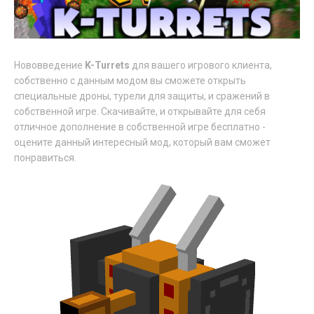
Нововведение
K-Turrets
для вашего игрового клиента,
собственно с данным модом вы сможете открыть
специальные дроны, турели для защиты, и сражений в
собственной игре. Скачивайте, и открывайте для себя
отличное дополнение в собственной игре бесплатно -
оцените данный интересный мод, который вам сможет
понравиться.