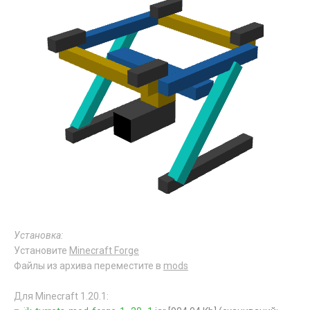
Установка:
Установите
Minecraft Forge
Файлы из архива переместите в
mods
Для Minecraft 1.20.1: