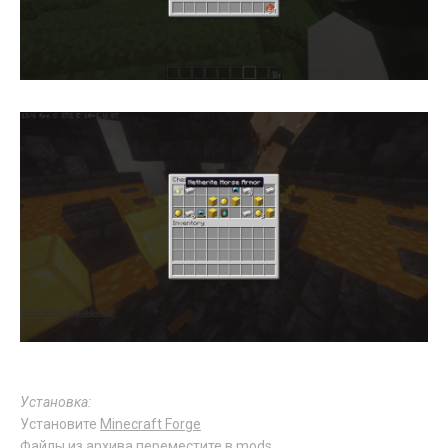
Установка:
Установите
Minecraft Forge
Файлы из архива переместите в
mods