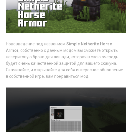
Нововведение под названием
Simple Netherite Horse
Armor
, собственно с данным модом вы сможете открыть
незеритовую брони для лошади, которая в свою очередь
будет очень качественной защитой для вашего скакуна.
Скачивайте, и открывайте для себя интересное обновление
в собственной игре, вам понравиться мод.