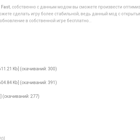
 Fast
, собственно с данным модом вы сможете произвести оптими
ожете сделать игру более стабильной, ведь данный мод с открыты
обновление в собственной игре бесплатно...
611.21 Kb] (cкачиваний: 300)
604.84 Kb] (cкачиваний: 391)
] (cкачиваний: 277)
20]