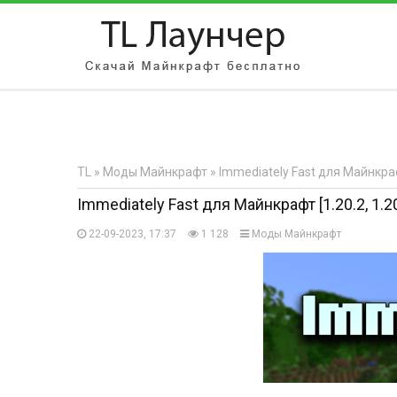
АВТОРИЗАЦИЯ НА САЙТЕ
Чужой компьютер
Забыли парол
TL
»
Моды Майнкрафт
» Immediately Fast для Майнкрафт 
Регистрация
Immediately Fast для Майнкрафт [1.20.2, 1.20
22-09-2023, 17:37
1 128
Моды Майнкрафт