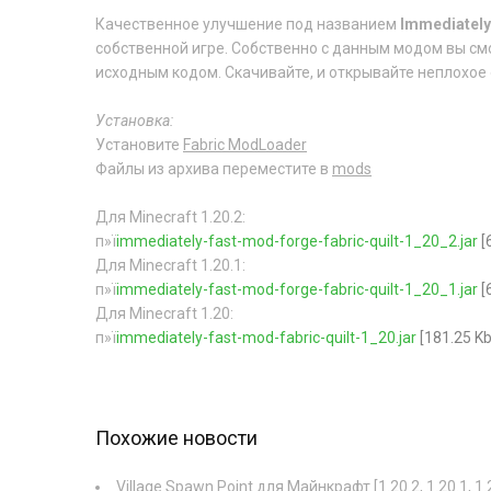
Качественное улучшение под названием
Immediately
собственной игре. Собственно с данным модом вы см
исходным кодом. Скачивайте, и открывайте неплохое 
Установка:
Установите
Fabric ModLoader
Файлы из архива переместите в
mods
Для Minecraft 1.20.2:
п»ї
immediately-fast-mod-forge-fabric-quilt-1_20_2.jar
[
Для Minecraft 1.20.1:
п»ї
immediately-fast-mod-forge-fabric-quilt-1_20_1.jar
[
Для Minecraft 1.20:
п»ї
immediately-fast-mod-fabric-quilt-1_20.jar
[181.25 Kb
Похожие новости
Village Spawn Point для Майнкрафт [1.20.2, 1.20.1, 1.