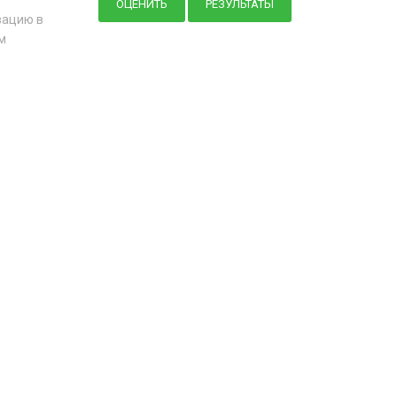
зацию в
м