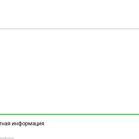
тная информация
herskype