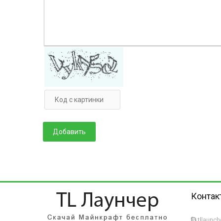
Контак
tllaunc