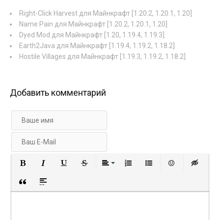
Right-Click Harvest для Майнкрафт [1.20.2, 1.20.1, 1.20]
Name Pain для Майнкрафт [1.20.2, 1.20.1, 1.20]
Dyed Mod для Майнкрафт [1.20, 1.19.4, 1.19.3]
Earth2Java для Майнкрафт [1.19.4, 1.19.2, 1.18.2]
Hostile Villages для Майнкрафт [1.19.3, 1.19.2, 1.18.2]
Добавить комментарий
Полужирный
Курсив
Подчеркнутый
Зачеркнутый
Выравнивание
Нумерованный список
Маркированный с
Вставить 
Вст
Вставка цитаты
Вставка спойлера