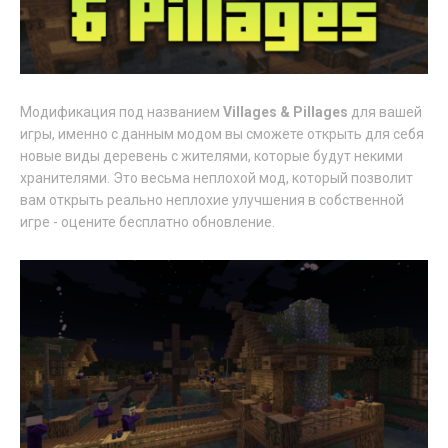
Модификация под названием
Villages & Pillages
для вашей
игры, именно с данным модом вы сможете открыть для себя
новые виды деревень с жителями, которые будут некими
хранителями. Это весьма неплохой мод, который позволит
вам открыть реально неплохие улучшения в собственной
игре - оцените бесплатно обновление.