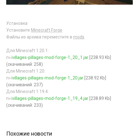
Установка:
Установите
Minecraft Forge
Файлы из архива переместите в
mods
Для Minecraft 1.20.1:
п»ї
villages-pillages-mod-forge-1_20_1.jar
[238.93 Kb]
(cкачиваний: 258)
Для Minecraft 1.20:
п»ї
villages-pillages-mod-forge-1_20.jar
[238.92 Kb]
(cкачиваний: 237)
Для Minecraft 1.19.4:
п»ї
villages-pillages-mod-forge-1_19_4.jar
[238.89 Kb]
(cкачиваний: 233)
Похожие новости