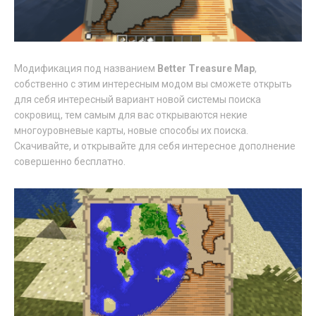
Модификация под названием
Better Treasure Map
,
собственно с этим интересным модом вы сможете открыть
для себя интересный вариант новой системы поиска
сокровищ, тем самым для вас открываются некие
многоуровневые карты, новые способы их поиска.
Скачивайте, и открывайте для себя интересное дополнение
совершенно бесплатно.