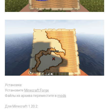
Установка:
Установите
Minecraft Forge
Файлы из архива переместите в
mods
Для Minecraft 1.20.2: