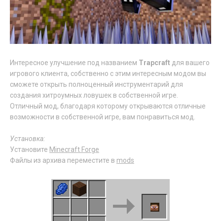
Интересное улучшение под названием
Trapcraft
для вашего
игрового клиента, собственно с этим интересным модом вы
сможете открыть полноценный инструментарий для
создания хитроумных ловушек в собственной игре.
Отличный мод, благодаря которому открываются отличные
возможности в собственной игре, вам понравиться мод.
Установка:
Установите
Minecraft Forge
Файлы из архива переместите в
mods