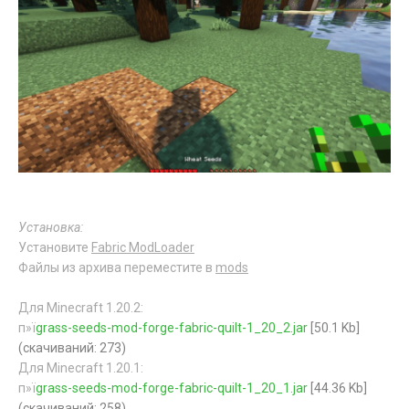
Установка:
Установите
Fabric ModLoader
Файлы из архива переместите в
mods
Для Minecraft 1.20.2:
п»ї
grass-seeds-mod-forge-fabric-quilt-1_20_2.jar
[50.1 Kb]
(cкачиваний: 273)
Для Minecraft 1.20.1:
п»ї
grass-seeds-mod-forge-fabric-quilt-1_20_1.jar
[44.36 Kb]
(cкачиваний: 258)