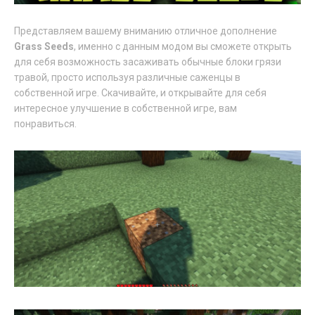
Представляем вашему вниманию отличное дополнение
Grass Seeds
, именно с данным модом вы сможете открыть
для себя возможность засаживать обычные блоки грязи
травой, просто используя различные саженцы в
собственной игре. Скачивайте, и открывайте для себя
интересное улучшение в собственной игре, вам
понравиться.