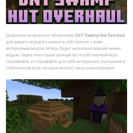
Довольно интересное обновление
DnT Swamp Hut Overhaul
для вашего игрового клиента, собственно с этим
интересным модом теперь будет несколько версий хижин
ведьм, также некоторый ценный лут в собственной игре.
Скачивайте, и открывайте для себя интересное улучшение в
собственной игре, которое вносит такое разнообразие.