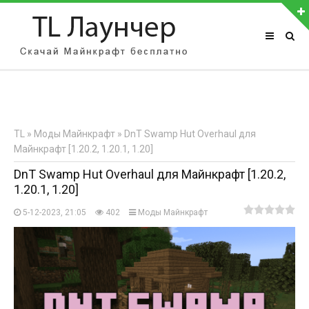
АВТОРИЗАЦИЯ НА САЙТЕ
Чужой компьютер
Забыли пароль?
TL
»
Моды Майнкрафт
» DnT Swamp Hut Overhaul для
Регистрация
Майнкрафт [1.20.2, 1.20.1, 1.20]
DnT Swamp Hut Overhaul для Майнкрафт [1.20.2,
1.20.1, 1.20]
5-12-2023, 21:05
402
Моды Майнкрафт