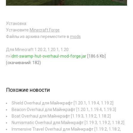
Установка:
Установите
Minecraft Forge
Файлы из архива переместите в
mods
Для Minecraft 1.20.2, 1.20.1, 1.20:
п»ї
dnt-swamp-hut-overhaul-mod-forge.jar
[186.6 Kb]
(cкачиваний: 182)
Похожие новости
Shield Overhaul для Майнкрафт [1.20.1, 1.19.4, 1.19.2]
Beacon Overhaul для Майнкрафт [1.20.1, 1.19.4, 1.19.3]
Boat Overhaul для Майнкрафт [1.19.3, 1.19.2, 1.18.2]
Numismatic Overhaul для Майнкрафт [1.19.3, 1.19.2, 1.18.2]
Immersive Travel Overhaul для Майнкрафт [1.19.2, 1.18.2,