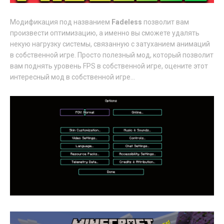
Модификация под названием
Fadeless
позволит вам
произвести оптимизацию, а именно вы сможете удалять
некую нагрузку системы, связанную с затуханием анимаций
в собственной игре. Просто полезный мод, который позволит
вам поднять уровень FPS в собственной игре, оцените этот
интересный мод в собственной игре...