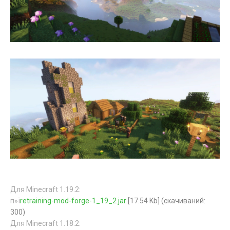
Для Minecraft 1.19.2:
п»ї
retraining-mod-forge-1_19_2.jar
[17.54 Kb] (cкачиваний:
300)
Для Minecraft 1.18.2: