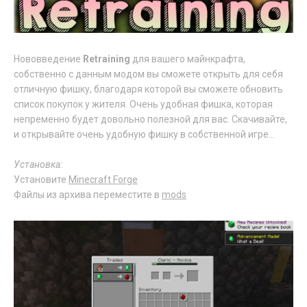
Нововведение
Retraining
для вашего майнкрафта,
собственно с данным модом вы сможете открыть для себя
отличную фишку, благодаря которой вы сможете обновить
список покупок у жителя. Очень удобная фишка, которая
непременно будет довольно полезной для вас. Скачивайте,
и открывайте очень удобную фишку в собственной игре...
Установка:
Установите
Minecraft Forge
Файлы из архива переместите в
mods