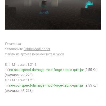
Установка:
Установите
Fabric ModLoader
Файлы из архива переместите в
mods
Для Minecraft 1.21.1:
п»ї
no-soul-speed-damage-mod-forge-fabric-quilt.jar
[9.55 Kb]
(cкачиваний: 223)
Для Minecraft 1.21:
п»ї
no-soul-speed-damage-mod-forge-fabric-quilt.jar
[9.55 Kb]
(cкачиваний: 223)