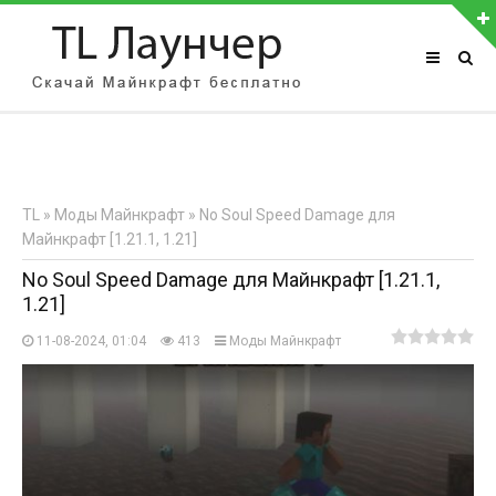
АВТОРИЗАЦИЯ НА САЙТЕ
Чужой компьютер
Забыли пароль?
TL
»
Моды Майнкрафт
» No Soul Speed Damage для
Регистрация
Майнкрафт [1.21.1, 1.21]
No Soul Speed Damage для Майнкрафт [1.21.1,
1.21]
11-08-2024, 01:04
413
Моды Майнкрафт