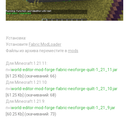
Установка:
Установите
Fabric ModLoader
Файлы из архива переместите в
mods
Для Minecraft 1.21.11:
п»ї
world-editor-mod-forge-fabric-neoforge-quilt-1_21_11.jar
[61.25 Kb] (cкачиваний: 66)
Для Minecraft 1.21.10:
п»ї
world-editor-mod-forge-fabric-neoforge-quilt-1_21_10.jar
[61.25 Kb] (cкачиваний: 68)
Для Minecraft 1.21.9:
п»ї
world-editor-mod-forge-fabric-neoforge-quilt-1_21_9.jar
[60.25 Kb] (cкачиваний: 73)