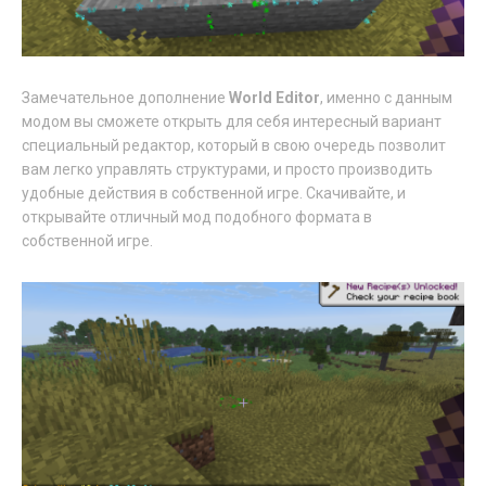
Замечательное дополнение
World Editor
, именно с данным
модом вы сможете открыть для себя интересный вариант
специальный редактор, который в свою очередь позволит
вам легко управлять структурами, и просто производить
удобные действия в собственной игре. Скачивайте, и
открывайте отличный мод подобного формата в
собственной игре.