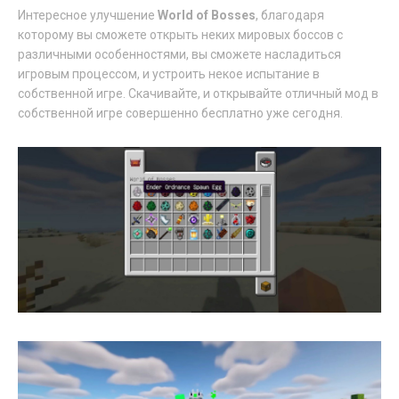
Интересное улучшение
World of Bosses
, благодаря
которому вы сможете открыть неких мировых боссов с
различными особенностями, вы сможете насладиться
игровым процессом, и устроить некое испытание в
собственной игре. Скачивайте, и открывайте отличный мод в
собственной игре совершенно бесплатно уже сегодня.