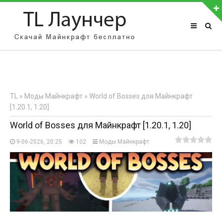
АВТОРИЗАЦИЯ НА САЙТЕ
Чужой компьютер
Забыли пароль?
TL
»
Моды Майнкрафт
» World of Bosses для Майнкрафт
Регистрация
[1.20.1, 1.20]
World of Bosses для Майнкрафт [1.20.1, 1.20]
9-06-2026, 20:25
102
Моды Майнкрафт