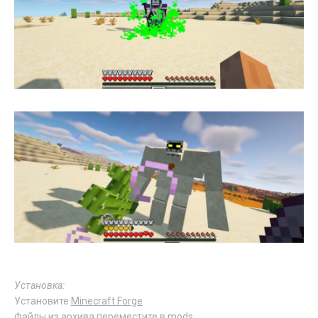
Установка:
Установите
Minecraft Forge
Файлы из архива переместите в
mods