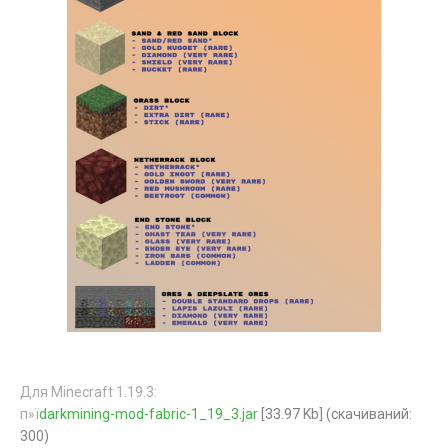
Для Minecraft 1.19.3:
п»ї
darkmining-mod-fabric-1_19_3.jar
[33.97 Kb] (cкачиваний:
300)