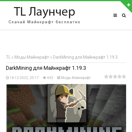
АВТОРИЗАЦИЯ НА САЙТЕ
Чужой компьютер
Забыли пароль?
TL
»
Моды Майнкрафт
» DarkMining для Майнкрафт 1.19.3
Регистрация
DarkMining для Майнкрафт 1.19.3
18-12-2022, 20:17
692
Моды Майнкрафт