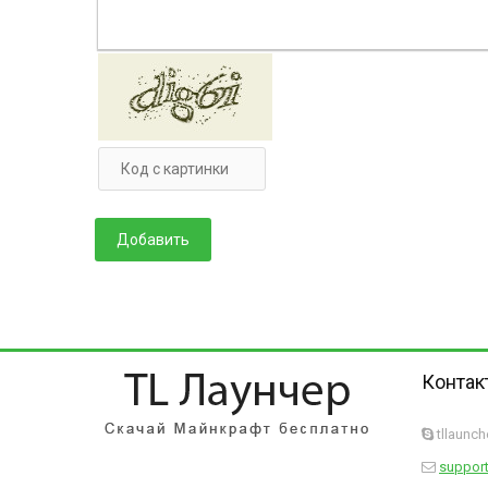
Контак
tllaunc
support