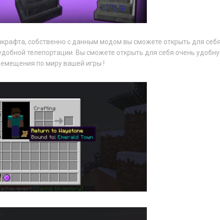
крафта, собственно с данным модом вы сможете открыть для себ
удобной телепортации. Вы сможете открыть для себя очень удобн
емещения по миру вашей игры !