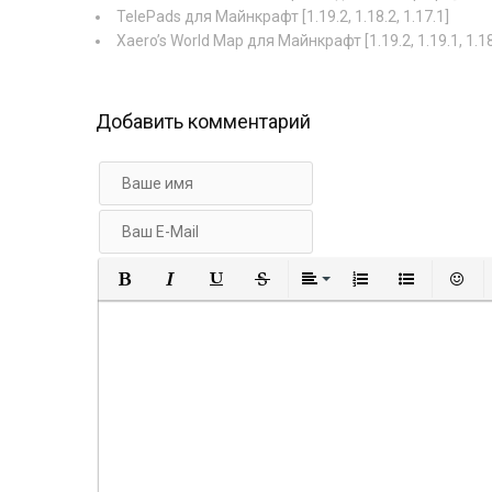
TelePads для Майнкрафт [1.19.2, 1.18.2, 1.17.1]
Xaero’s World Map для Майнкрафт [1.19.2, 1.19.1, 1.18
Добавить комментарий
Полужирный
Курсив
Подчеркнутый
Зачеркнутый
Выравнивание
Нумерованный
Маркир
В