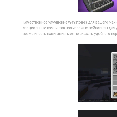
Качественное улучшение
Waystones
для вашего майн
специальные камни, так называемые вейпоинты для 
возможность навигации, можно сказать удобного пер