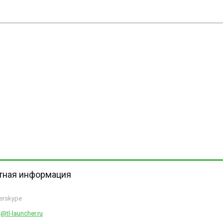
тная информация
herskype
@tl-launcher.ru