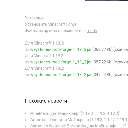
Установка:
Установите
Minecraft Forge
Файлы из архива переместите в
mods
Для Minecraft 1.19.3:
п»ї
waystones-mod-forge-1_19_3.jar
[362.77 Kb] (cкачи
Для Minecraft 1.19.2:
п»ї
waystones-mod-forge-1_19_2.jar
[357.22 Kb] (cкачи
Для Minecraft 1.18.2:
п»ї
waystones-mod-forge-1_18_2.jar
[349.24 Kb] (cкачи
Похожие новости
MineMenu для Майнкрафт [1.19.3, 1.19.2, 1.18.2]
Automatic Door для Майнкрафт [1.19.3, 1.19.2, 1.19.1
Cammie’s Wearable Backpacks для Майнкрафт [1.19.3, 