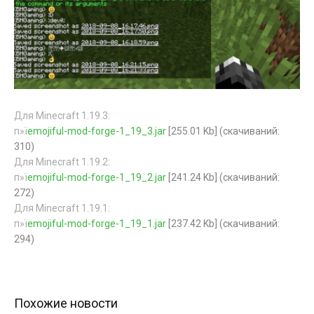
Для Minecraft 1.19.3:
п»ї
emojiful-mod-forge-1_19_3.jar
[255.01 Kb] (cкачиваний:
310)
Для Minecraft 1.19.2:
п»ї
emojiful-mod-forge-1_19_2.jar
[241.24 Kb] (cкачиваний:
272)
Для Minecraft 1.19.1:
п»ї
emojiful-mod-forge-1_19_1.jar
[237.42 Kb] (cкачиваний:
294)
Похожие новости