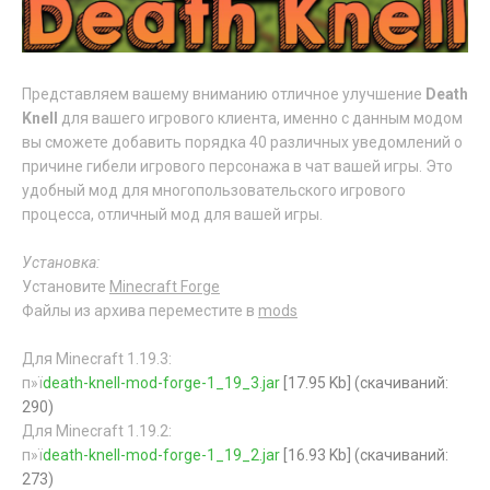
Представляем вашему вниманию отличное улучшение
Death
Knell
для вашего игрового клиента, именно с данным модом
вы сможете добавить порядка 40 различных уведомлений о
причине гибели игрового персонажа в чат вашей игры. Это
удобный мод для многопользовательского игрового
процесса, отличный мод для вашей игры.
Установка:
Установите
Minecraft Forge
Файлы из архива переместите в
mods
Для Minecraft 1.19.3:
п»ї
death-knell-mod-forge-1_19_3.jar
[17.95 Kb] (cкачиваний:
290)
Для Minecraft 1.19.2:
п»ї
death-knell-mod-forge-1_19_2.jar
[16.93 Kb] (cкачиваний:
273)