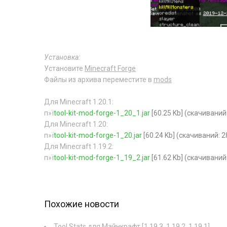
Установка:
Установите
Minecraft Forge
Файлы из архива переместите в
mods
Для Minecraft 1.20.1:
п»ї
tool-kit-mod-forge-1_20_1.jar
[60.25 Kb] (cкачиваний
Для Minecraft 1.20:
п»ї
tool-kit-mod-forge-1_20.jar
[60.24 Kb] (cкачиваний: 2
Для Minecraft 1.19.2:
п»ї
tool-kit-mod-forge-1_19_2.jar
[61.62 Kb] (cкачиваний
Похожие новости
Tool Stats для Майнкрафт [1.19.3, 1.19.2, 1.19.1]