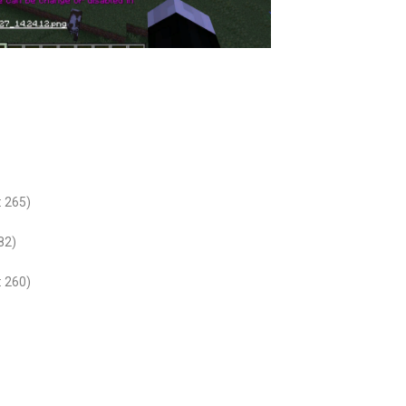
: 265)
82)
: 260)