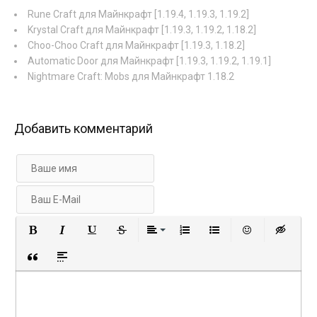
Rune Craft для Майнкрафт [1.19.4, 1.19.3, 1.19.2]
Krystal Craft для Майнкрафт [1.19.3, 1.19.2, 1.18.2]
Choo-Choo Craft для Майнкрафт [1.19.3, 1.18.2]
Automatic Door для Майнкрафт [1.19.3, 1.19.2, 1.19.1]
Nightmare Craft: Mobs для Майнкрафт 1.18.2
Добавить комментарий
Полужирный
Курсив
Подчеркнутый
Зачеркнутый
Выравнивание
Нумерованный список
Маркированный с
Вставить 
Вст
Вставка цитаты
Вставка спойлера