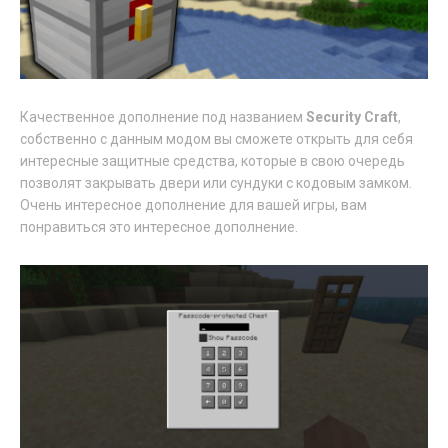
Качественное дополнение под названием
Security Craft
,
собственно с данным модом вы сможете открыть для себя
интересные защитные средства, которые в свою очередь
позволят закрывать двери или сундуки с кодовым замком.
Очень интересное дополнение для вашей игры, вам
понравиться это интересное дополнение.