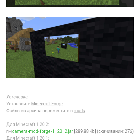
Установка:
Установите
Minecraft Forge
Файлы из архива переместите в
mods
Для Minecraft 1.20.2:
п»ї
camera-mod-forge-1_20_2.jar
[289.88 Kb] (cкачиваний: 276)
Для Minecraft 1.20.1: