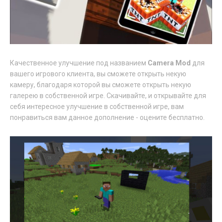
Качественное улучшение под названием
Camera Mod
для
вашего игрового клиента, вы сможете открыть некую
камеру, благодаря которой вы сможете открыть некую
галерею в собственной игре. Скачивайте, и открывайте для
себя интересное улучшение в собственной игре, вам
понравиться вам данное дополнение - оцените бесплатно.