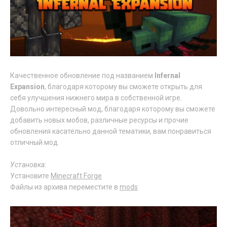
Качественное обновление под названием
Infernal
Expansion
, благодаря которому вы сможете открыть для
себя улучшения нижнего мира в собственной игре.
Довольно интересный мод, благодаря которому вы сможете
добавить новых мобов, различные ресурсы и прочие
обновления касательно данной тематики, вам понравиться
отличный мод.
Установка:
Установите
Minecraft Forge
Файлы из архива переместите в
mods