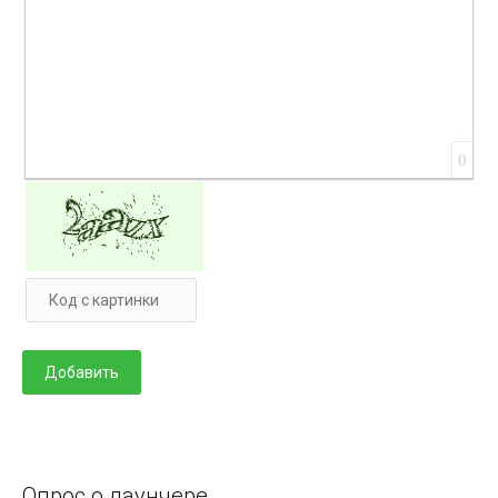
0
Опрос о лаунчере