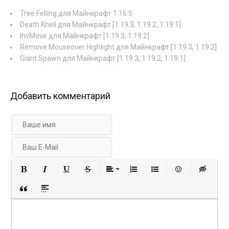
Tree Felling для Майнкрафт 1.16.5
Death Knell для Майнкрафт [1.19.3, 1.19.2, 1.19.1]
InvMove для Майнкрафт [1.19.3, 1.19.2]
Remove Mouseover Highlight для Майнкрафт [1.19.3, 1.19.2]
Giant Spawn для Майнкрафт [1.19.3, 1.19.2, 1.19.1]
Добавить комментарий
Полужирный
Курсив
Подчеркнутый
Зачеркнутый
Выравнивание
Нумерованный список
Маркированный с
Вставить 
Вст
Вставка цитаты
Вставка спойлера