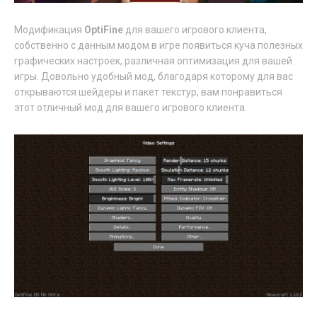
Модификация
OptiFine
для вашего игрового клиента,
собственно с данным модом в игре появиться куча полезных
графических настроек, различная оптимизация для вашей
игры. Довольно удобный мод, благодаря которому для вас
открываются шейдеры и пакет текстур, вам понравиться
этот отличный мод для вашего игрового клиента.