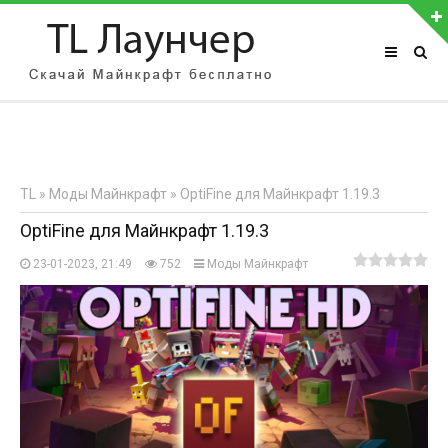
АВТОРИЗАЦИЯ НА САЙТЕ
Чужой компьютер
Забыли пароль?
TL
»
Моды Майнкрафт
» OptiFine для Майнкрафт 1.19.3
Регистрация
OptiFine для Майнкрафт 1.19.3
23-01-2023, 21:49
752
Моды Майнкрафт