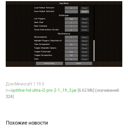
Для Minecraft 1.19.3:
п»ї
optifine-hd-ultra-i2-pre-2-1_19_3.jar
[6.62 Mb] (cкачиваний:
324)
Похожие новости